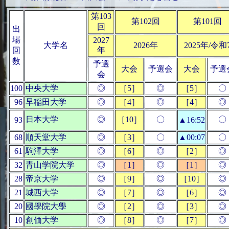
第103
第102回
第101回
回
出
場
2027
大学名
2026年
2025年/令和
年
回
数
予選
大会
予選会
大会
予選
会
100
中央大学
◎
［5］
◎
［5］
〇
96
早稲田大学
◎
［4］
◎
［4］
◎
日本大学
◎
［10］
〇
〇
93
▲16:52
68
順天堂大学
◎
［3］
〇
▲00:07
〇
61
駒澤大学
◎
［6］
◎
［2］
◎
32
青山学院大学
◎
［1］
◎
［1］
◎
28
帝京大学
◎
［9］
◎
［10］
◎
21
城西大学
◎
［7］
◎
［6］
◎
20
國學院大學
◎
［2］
◎
［3］
◎
10
創価大学
◎
［8］
◎
［7］
◎