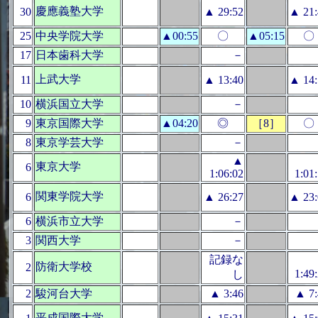
慶應義塾大学
30
▲ 29:52
▲ 21:
25
中央学院大学
▲00:55
〇
▲05:15
〇
17
日本歯科大学
－
上武大学
11
▲ 13:40
▲ 14:
10
横浜国立大学
－
9
東京国際大学
▲04:20
◎
［8］
〇
8
東京学芸大学
－
▲
東京大学
6
1:06:02
1:01
関東学院大学
6
▲ 26:27
▲ 23:
6
横浜市立大学
－
3
関西大学
－
記録な
防衛大学校
2
1:49
し
2
駿河台大学
▲ 3:46
▲ 7:
平成国際大学