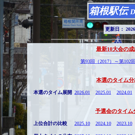
箱根駅伝
D
更新日： 2026/ 
最新10大会の成
第93回（2017）～第102
本選のタイム分
本選のタイム展開
2026.01
2025.01
2024.01
予選会のタイム
上位合計の比較
2025.10
2024.10
2023.10