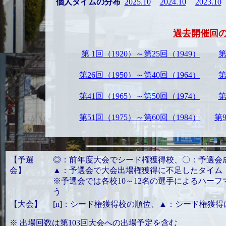
個人タイムの分布
2025.10
2024.10
2023.10
過去開催回
第 1回（1920）～第25回（1949）
第
第26回（1950）～第40回（1964）
第
第41回（1965）～第50回（1974）
第
第51回（1975）～第60回（1984）
第9
【予選
◎：前年度大会でシード権獲得校、〇：予選会
会】
▲：予選会で大会出場権獲得に不足したタイム
※予選会では各校10～12名の選手によるハー
う
【大会】
[n]：シード権獲得校の順位、▲：シード権獲
※ 出場回数は第103回大会への出場予定を含む