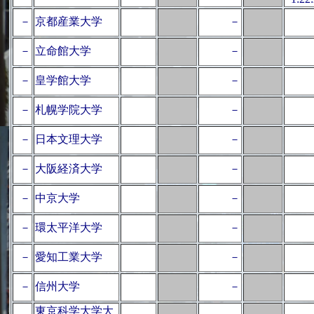
－
京都産業大学
－
－
立命館大学
－
－
皇学館大学
－
－
札幌学院大学
－
－
日本文理大学
－
－
大阪経済大学
－
－
中京大学
－
－
環太平洋大学
－
－
愛知工業大学
－
－
信州大学
－
東京科学大学大