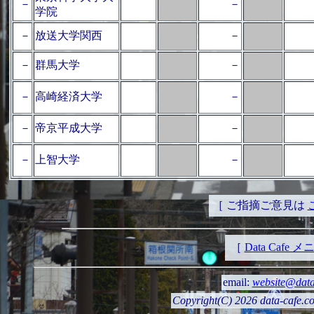
－
－
学院
－
放送大学関西
－
－
群馬大学
－
－
高崎経済大学
－
－
帝京平成大学
－
－
上智大学
－
［ ご指摘ご意見は
［
Data Cafe 
email:
website@data
Copyright(C) 2026 data-cafe.com