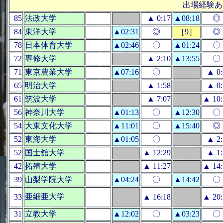
出場経験あ
85
法政大学
▲ 0:17
▲08:18
◎
84
東洋大学
▲02:31
◎
［9］
◎
78
日本体育大学
▲02:46
〇
▲01:24
〇
72
専修大学
▲ 2:10
▲13:55
〇
71
東京農業大学
▲07:16
〇
▲ 0:
65
明治大学
▲ 1:58
▲ 0:
61
筑波大学
▲ 7:07
▲ 10:
56
神奈川大学
▲01:13
〇
▲12:30
〇
54
大東文化大学
▲11:01
〇
▲15:40
◎
52
東海大学
▲01:05
〇
▲ 2:
52
国士舘大学
▲ 12:29
▲ 1:
42
拓殖大学
▲ 11:27
▲ 14:
39
山梨学院大学
▲04:24
〇
▲14:42
〇
亜細亜大学
33
▲ 16:18
▲ 20:
31
立教大学
▲12:02
〇
▲03:23
〇