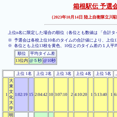
箱根駅伝 予選
（2023年10月14日 陸上自衛隊
上位n名に限定した場合の順位（各位とも数値は 「合計タ
※
予選会は各校上位10名のタイムの合計値により、上位
※
各位とも上位13校を黄色、10位とのタイム差の１人平
順位
平均タイム差
13位内
@５秒
@10秒
上位 1名
上位 2名
上位 3名
上位 4名
上位 5名
大
東
文
1
1:02:19
15
2:04:42
10
3:07:10
2
4:10:20
1
5:13:40
1
6
化
大
学
明