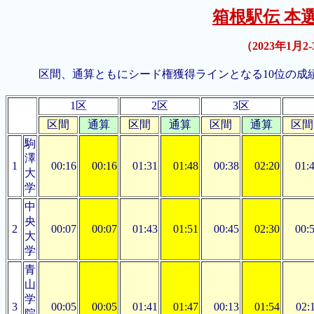
箱根駅伝 本
（2023年1月2
区間、通算ともにシード権獲得ラインとなる10位の成
1区
2区
3区
区間
通算
区間
通算
区間
通算
区間
駒
澤
1
00:16
00:16
01:31
01:48
00:38
02:20
01:
大
学
中
央
2
00:07
00:07
01:43
01:51
00:45
02:30
00:
大
学
青
山
学
3
00:05
00:05
01:41
01:47
00:13
01:54
02:
院