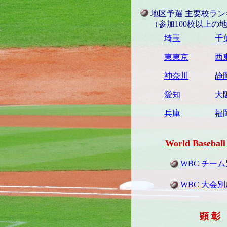
地区予選 主要校ラン
（参加100校以上の
埼玉
千
東東京
西
神奈川
静
愛知
大
兵庫
福
World Baseball 
WBC チー
WBC 大会
顕 彰