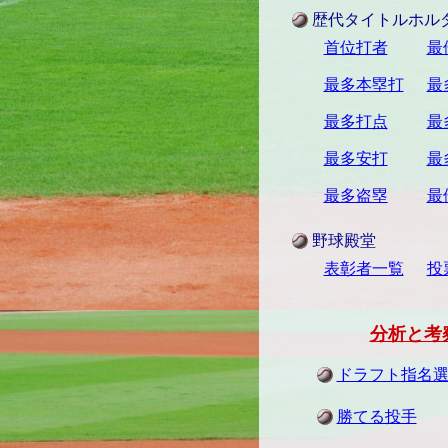
歴代タイトルホル
首位打者
最
最多本塁打
最
最多打点
最
最多安打
最
最多盗塁
最
野球殿堂
表彰者一覧
投票
分析と考
ドラフト指名
勝てる投手