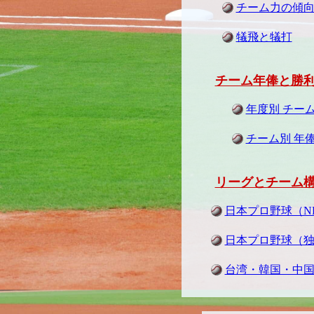
チーム力の傾
犠飛と犠打
チーム年俸と勝
年度別 チー
チーム別 年
リーグとチーム
日本プロ野球（N
日本プロ野球（
台湾・韓国・中