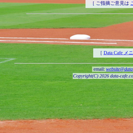
［ ご指摘ご意見は
［
Data Cafe 
email:
website@data
Copyright(C) 2026 data-cafe.com