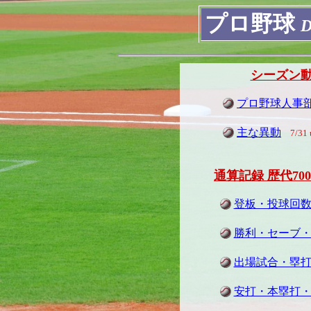
プロ野球
D
.
シーズン
プロ野球人事
主な異動
7/31 
通算記録 歴代70
登板・投球回
勝利・セーブ
出場試合・塁
安打・本塁打