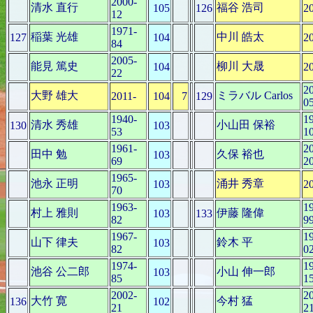
2000-
清水 直行
福谷 浩司
105
126
2
12
1971-
稲葉 光雄
中川 皓太
127
104
2
84
2005-
能見 篤史
柳川 大晟
104
2
22
2
大野 雄大
ミラバル Carlos
2011-
104
7
129
0
1940-
1
清水 秀雄
小山田 保裕
130
103
53
1
1961-
2
田中 勉
久保 裕也
103
69
2
1965-
池永 正明
涌井 秀章
103
2
70
1963-
1
村上 雅則
伊藤 隆偉
103
133
82
9
1967-
1
山下 律夫
鈴木 平
103
82
0
1974-
1
池谷 公二郎
小山 伸一郎
103
85
1
2002-
2
大竹 寛
今村 猛
136
102
21
2