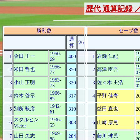
歴代 通算記録 
勝利数
セーブ数
通
'26
算
1950-
1
金田 正一
岩瀬 仁紀
1
400
1
69
1
1956-
1
米田 哲也
高津 臣吾
2
350
2
77
0
1953-
1
小山 正明
佐々木 主浩
3
320
3
73
0
1966-
鈴木 啓示
平野 佳寿
4
317
4
2
85
1942-
別所 毅彦
益田 直也
5
310
2
61
スタルヒン
1936-
6
303
6
山崎 康晃
2
55
Victor
1969-
1
山田 久志
藤川 球児
7
284
7
88
2