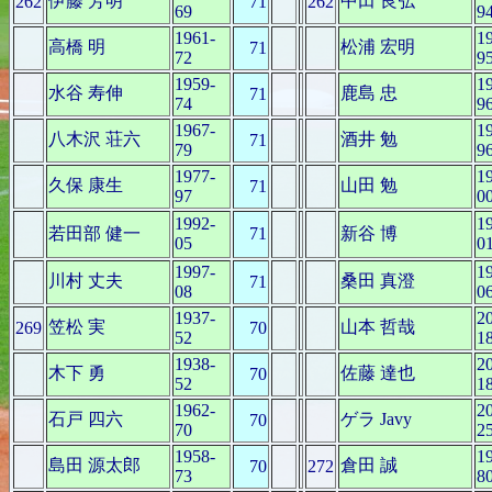
伊藤 芳明
中田 良弘
262
71
262
69
9
1961-
1
高橋 明
松浦 宏明
71
72
9
1959-
1
水谷 寿伸
鹿島 忠
71
74
9
1967-
1
八木沢 荘六
酒井 勉
71
79
9
1977-
1
久保 康生
山田 勉
71
97
0
1992-
1
若田部 健一
71
新谷 博
05
0
1997-
1
川村 丈夫
桑田 真澄
71
08
0
1937-
2
笠松 実
山本 哲哉
269
70
52
1
1938-
2
木下 勇
佐藤 達也
70
52
1
1962-
2
石戸 四六
ゲラ Javy
70
70
2
1958-
1
島田 源太郎
倉田 誠
70
272
73
8