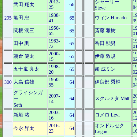
2012-
シャーリー
1
武田 翔太
66
25
8
Steve
1938-
1
亀田 忠
ウィン Hurtado
295
65
41
9
1950-
1
関根 潤三
斎藤 雅樹
65
65
0
1963-
1
田中 調
香田 勲男
65
72
0
2000-
1
朝倉 健太
伊藤 敦規
65
15
0
1998-
1
五十嵐 亮太
趙 成ミン
65
20
0
1950-
1
大島 信雄
伊良部 秀輝
300
64
55
0
グライシンガ
2007-
2
スクルメタ Matt
64
ー
14
0
Seth
2003-
2
新垣 渚
ロメロ Levi
64
16
1
2016-
オンドルセク
2
今永 昇太
64
23
1
Logan