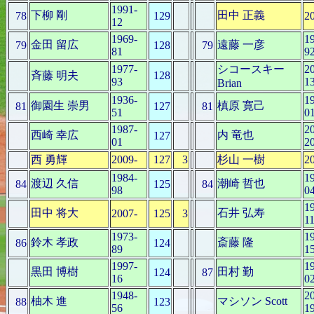
1991-
下柳 剛
田中 正義
78
129
2
12
1969-
1
金田 留広
遠藤 一彦
79
128
79
81
9
1977-
シコースキー
2
斉藤 明夫
128
93
1
Brian
1936-
1
御園生 崇男
槙原 寛己
81
127
81
51
0
1987-
2
西崎 幸広
内 竜也
127
01
2
西 勇輝
2009-
127
3
杉山 一樹
2
1984-
1
渡辺 久信
潮崎 哲也
84
125
84
98
0
1
田中 将大
石井 弘寿
2007-
125
3
1
1973-
1
鈴木 孝政
斎藤 隆
86
124
89
1
1997-
1
黒田 博樹
田村 勤
124
87
16
0
1948-
2
柚木 進
マシソン Scott
88
123
56
1