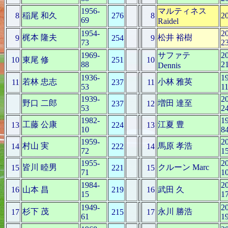
1956-
マルティネス
8
稲尾 和久
276
8
2
69
Raidel
1954-
2
梶本 隆夫
松井 裕樹
9
254
9
73
2
1969-
サファテ
2
10
東尾 修
251
10
88
2
Dennis
1936-
1
若林 忠志
小林 雅英
11
237
11
53
1
1939-
2
野口 二郎
増田 達至
237
12
53
2
1982-
1
工藤 公康
江夏 豊
13
224
13
10
8
1959-
2
村山 実
馬原 孝浩
14
222
14
72
1
1955-
2
皆川 睦男
クルーン Marc
15
221
15
71
1
1984-
2
16
山本 昌
219
16
武田 久
15
1
1949-
2
杉下 茂
永川 勝浩
17
215
17
61
1