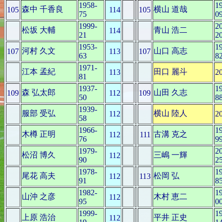
1958-
1
森中 千香良
横山 道哉
105
114
105
75
0
1999-
2
松坂 大輔
青山 浩二
114
21
2
1953-
1
河村 久文
山口 高志
107
113
107
63
8
1971-
江本 孟紀
田口 麗斗
113
2
81
1937-
1
森 弘太郎
山田 久志
109
112
109
50
8
1939-
服部 受弘
横山 陸人
112
2
58
1966-
1
木樽 正明
古溝 克之
112
111
76
9
1979-
2
松沼 博久
三嶋 一輝
112
90
2
1978-
1
尾花 高夫
松岡 弘
112
113
91
8
1982-
1
山沖 之彦
木村 恵二
112
95
0
1999-
1
上原 浩治
平井 正史
112