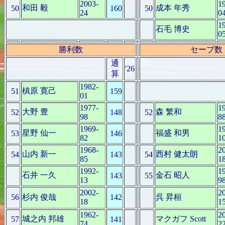
2003-
1
和田 毅
成本 年秀
50
160
50
24
0
1
石毛 博史
0
勝利数
セーブ数
通
'26
算
1982-
槙原 寛己
51
159
01
1977-
1
大野 豊
森 繁和
52
148
52
98
8
1969-
1
星野 仙一
福盛 和男
53
146
82
1
1968-
2
山内 新一
西村 健太朗
54
143
54
85
1
1992-
1
石井 一久
金石 昭人
143
55
13
9
2002-
2
56
杉内 俊哉
142
呉 昇桓
18
1
1962-
2
城之内 邦雄
マクガフ Scott
57
141
74
2