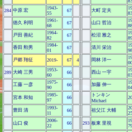
8
1943-
1
中原 宏
大町 定夫
284
67
55
8
1961-
1
徳久 利明
山口 哲治
67
68
8
1964-
1
戸田 善紀
松沼 雅之
67
82
8
1984-
1
香田 勲男
清川 栄治
67
01
9
1
戸郷 翔征
岡林 洋一
2019-
67
4
0
1953-
1
大崎 三男
西山 一宇
289
66
60
0
1975-
1
工藤 一彦
加藤 伸一
66
90
0
1985-
トンキン
宮本 和知
66
2
97
Michael
1993-
2
豊田 清
祖父江 大輔
66
11
2
2006-
1
山口 俊
66
293
板東 里視
22
7