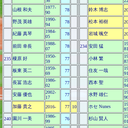
56
2
1977-
山根 和夫
鈴木 博志
78
2
90
1990-
野茂 英雄
松本 裕樹
78
2
94
1984-
紀藤 真琴
岩城 颯空
78
2
05
1988-
1
前田 幸長
78
234
安田 猛
07
8
1950-
1
榎原 好
小林 繁
235
77
59
8
1959-
1
板東 英二
住友 一哉
77
69
9
1986-
1
長冨 浩志
西本 聖
77
02
9
2002-
1
安藤 優也
水野 雄仁
77
17
9
1
加藤 貴之
ホセ Nunes
2016-
77
10
9
1986-
1
園川 一美
杉山 賢人
240
76
99
0