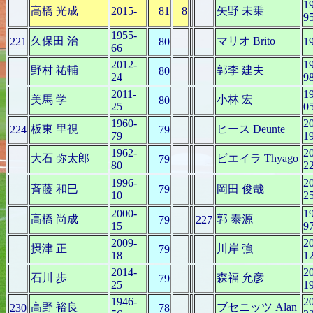
1
高橋 光成
2015-
81
8
矢野 未乗
9
1955-
久保田 治
マリオ Brito
221
80
1
66
2012-
1
野村 祐輔
郭李 建夫
80
24
9
2011-
1
美馬 学
小林 宏
80
25
0
1960-
2
板東 里視
ヒース Deunte
224
79
79
1
1962-
2
大石 弥太郎
ビエイラ Thyago
79
80
2
1996-
2
斉藤 和巳
79
岡田 俊哉
10
2
2000-
1
高橋 尚成
郭 泰源
79
227
15
9
2009-
2
摂津 正
川岸 強
79
18
1
2014-
2
石川 歩
森福 允彦
79
25
1
1946-
2
高野 裕良
ブセニッツ Alan
230
78