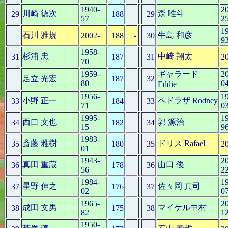
1940-
2
川崎 徳次
森 唯斗
29
188
29
57
2
1
石川 雅規
牛島 和彦
2002-
188
-
30
9
1958-
杉浦 忠
中崎 翔太
31
187
31
2
70
1959-
ギャラード
2
足立 光宏
187
32
80
0
Eddie
1956-
1
小野 正一
ペドラザ Rodney
33
184
33
71
0
1995-
1
西口 文也
郭 源治
34
182
34
15
9
1983-
斎藤 雅樹
ドリス Rafael
35
180
35
2
01
1943-
2
真田 重蔵
山口 俊
36
178
36
56
2
1984-
1
星野 伸之
佐々岡 真司
37
176
37
02
0
1965-
2
成田 文男
マイケル中村
38
175
38
82
1
1950-