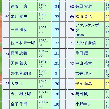
1978-
1
遠藤 一彦
薮田 安彦
134
68
92
1
1949-
米川 泰夫
松山 晋也
69
132
69
2
59
ファルケンボー
1957-
2
三浦 清弘
132
70
グ
75
1
Brian
1962-
2
佐々木 宏一郎
大久保 勝信
132
71
81
1
1947-
2
梶岡 忠義
岸田 護
72
131
55
1
1942-
1
天保 義夫
中山 裕章
131
73
57
0
1965-
1
外木場 義郎
吉井 理人
131
79
0
1949-
大友 工
平良 海馬
75
130
2
60
1971-
1
今井 雄太郎
与田 剛
130
76
91
0
2005-
2
金子 千尋
小野寺 力
130
22
1