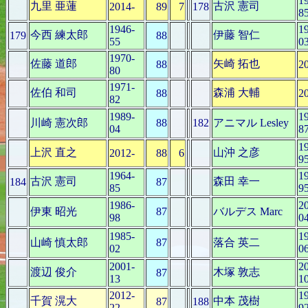
1
九里 亜蓮
古沢 憲司
2014-
89
7
178
8
1946-
1
今西 練太郎
伊藤 智仁
179
88
55
0
1970-
佐藤 道郎
矢崎 拓也
88
2
80
1971-
佐伯 和司
森浦 大輔
88
2
82
1989-
1
川崎 憲次郎
88
182
アニマル Lesley
04
8
1
上沢 直之
山沖 之彦
2012-
88
6
9
1964-
1
古沢 憲司
森田 幸一
184
87
85
9
1986-
2
伊東 昭光
87
バルデス Marc
98
0
1985-
1
山崎 慎太郎
87
落合 英二
02
0
2001-
2
渡辺 俊介
木塚 敦志
87
13
1
2012-
1
千賀 滉大
中本 茂樹
87
188
22
9