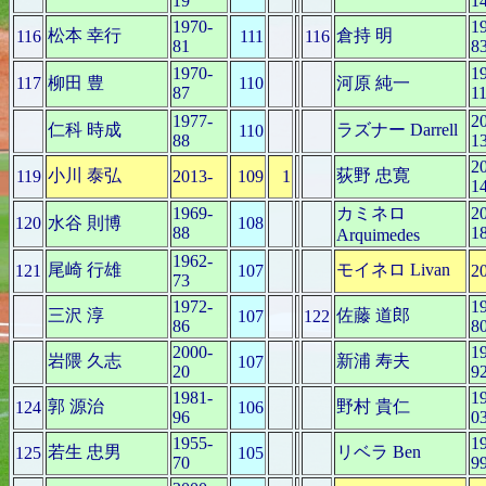
19
1
1970-
1
松本 幸行
倉持 明
116
111
116
81
8
1970-
1
117
柳田 豊
110
河原 純一
87
1
1977-
2
仁科 時成
ラズナー Darrell
110
88
1
2
小川 泰弘
荻野 忠寛
119
2013-
109
1
1
1969-
カミネロ
2
120
水谷 則博
108
88
1
Arquimedes
1962-
尾崎 行雄
モイネロ Livan
121
107
2
73
1972-
1
三沢 淳
佐藤 道郎
107
122
86
8
2000-
1
岩隈 久志
新浦 寿夫
107
20
9
1981-
1
郭 源治
野村 貴仁
124
106
96
0
1955-
1
若生 忠男
リベラ Ben
125
105
70
9