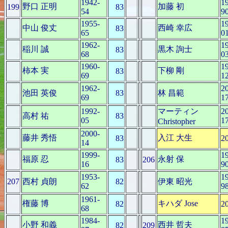
1942-
1
野口 正明
加藤 初
199
83
54
9
1955-
1
中山 俊丈
西崎 幸広
83
65
0
1962-
1
稲川 誠
黒木 詢士
83
68
0
1960-
1
柿本 実
下柳 剛
83
69
1
1962-
2
池田 英俊
83
林 昌範
69
1
1992-
マーティン
2
高村 祐
83
05
1
Christopher
2000-
藤井 秀悟
入江 大生
83
2
14
1999-
1
福原 忍
永射 保
83
206
16
9
1953-
1
207
西村 貞朗
82
伊東 昭光
62
9
1961-
権藤 博
キハダ Jose
82
2
68
1984-
1
小野 和義
西井 哲夫
82
209