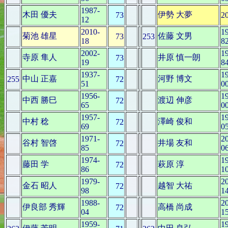
1987-
木田 優夫
伊勢 大夢
73
2
12
2010-
1
菊池 雄星
佐藤 文男
73
253
18
8
2002-
1
寺原 隼人
井原 慎一朗
73
19
8
1937-
1
中山 正嘉
河野 博文
255
72
51
0
1956-
1
中西 勝巳
渡辺 伸彦
72
65
0
1957-
1
中村 稔
澤崎 俊和
72
69
0
1971-
2
谷村 智啓
井場 友和
72
85
0
1974-
1
藤田 学
萩原 淳
72
86
1
1979-
2
金石 昭人
越智 大祐
72
98
1
1988-
2
伊良部 秀輝
高橋 尚成
72
04
1
1959-
1