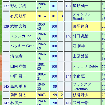
1988-
1
野村 弘樹
星野 仙一
137
101
137
02
8
ディクソン
2
有原 航平
2015-
101
3
2
Brandon
1950-
武智 文雄
藤平 尚真
139
100
2
62
1960-
1
スタンカ Joe
村田 兆治
100
140
66
9
1962-
1
バッキー Gene
荘 勝雄
100
69
9
1964-
1
清 俊彦
100
上原 浩治
76
1
1981-
2
山内 孝徳
デラロサ Rubby
100
92
2
2005-
1
中田 賢一
小倉 恒
100
144
21
0
1946-
フランスア
2
145
黒尾 重明
99
55
2
Geronimo
前田 健太
2007-
99
2
杉浦 稔大
2
1949-
1
林 義一
武田 一浩
147
98
147