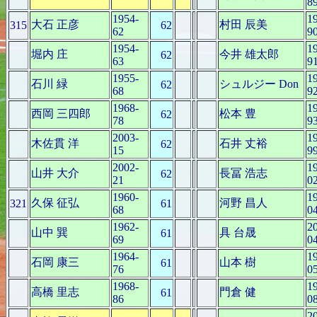
8
1954-
1
大石 正彦
村田 辰美
315
62
62
9
1954-
1
堀内 庄
今井 雄太郎
62
63
9
1955-
1
石川 緑
シュルジー Don
62
68
9
1968-
1
西岡 三四郎
松本 豊
62
78
9
2003-
1
木佐貫 洋
石井 丈裕
62
15
9
2002-
1
山井 大介
長冨 浩志
62
21
0
1960-
1
久保 征弘
河野 昌人
321
61
68
0
1962-
2
山中 巽
具 台晟
61
69
0
1964-
1
石岡 康三
山本 樹
61
76
0
1968-
1
高橋 里志
門倉 健
61
86
0
2