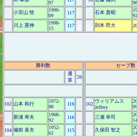
97
9
1990-
1
小宮山 悟
石本 貴昭
117
09
9
1998-
川上 憲伸
則本 昂大
117
2
15
勝利数
セーブ数
通
'26
算
1972-
ウィリアムス
2
102
山本 和行
116
102
88
0
Jeffrey
1968-
2
新浦 寿夫
三瀬 幸司
116
92
1
1952-
2
備前 喜夫
久保田 智之
104
115
62
1