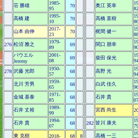
1985-
1
荘 勝雄
奥江 英幸
70
95
8
1995-
1
高橋 建
高橋 直樹
70
10
8
2017-
1
山本 由伸
梶間 健一
70
23
8
1979-
1
松沼 雅之
関口 朋幸
276
69
89
9
パウエル
2001-
1
69
柴田 保光
08
9
Jeremy
1950-
1
沢藤 光郎
高野 光
278
68
57
9
1959-
1
北川 芳男
白武 佳久
68
65
9
1971-
1
金城 基泰
石井 貴
68
85
0
1989-
石井 丈裕
宮西 尚生
68
2
99
1994-
1
石井 貴
皆川 康夫
68
282
07
7
1
東 克樹
高橋 一三
2018-
68
8