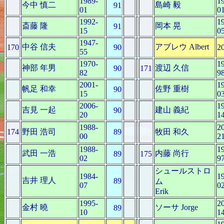
1989-
1
今中 慎二
島崎 毅
91
01
0
1992-
1
斎藤 隆
岡本 晃
91
15
0
1947-
中谷 信夫
アブレウ Albert
170
90
2
55
1970-
1
神部 年男
渡辺 久信
90
171
82
9
2001-
1
帆足 和幸
佐野 重樹
90
15
0
2006-
1
吉見 一起
建山 義紀
90
20
1
1988-
2
174
野田 浩司
89
牧田 和久
00
2
1988-
1
武田 一浩
内藤 尚行
89
175
02
9
シュールストロ
1984-
1
吉井 理人
89
ム
07
0
Erik
1995-
2
金村 曉
ソーサ Jorge
89
10
1