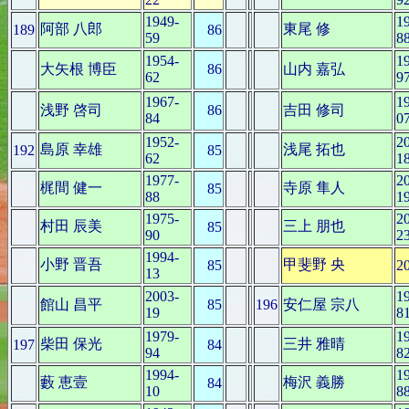
1949-
1
阿部 八郎
東尾 修
189
86
59
8
1954-
1
大矢根 博臣
86
山内 嘉弘
62
9
1967-
1
浅野 啓司
86
吉田 修司
84
0
1952-
2
島原 幸雄
浅尾 拓也
192
85
62
1
1977-
2
梶間 健一
寺原 隼人
85
88
1
1975-
2
村田 辰美
三上 朋也
85
90
2
1994-
小野 晋吾
甲斐野 央
85
2
13
2003-
1
館山 昌平
85
196
安仁屋 宗八
19
8
1979-
1
柴田 保光
三井 雅晴
197
84
94
8
1994-
1
藪 恵壹
梅沢 義勝
84
10
8