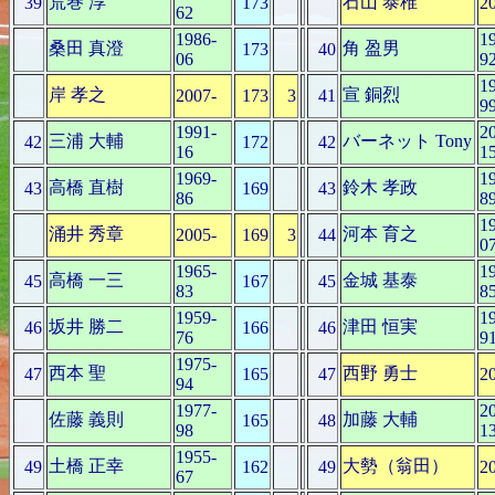
荒巻 淳
石山 泰稚
39
173
2
62
1986-
1
桑田 真澄
角 盈男
173
40
06
9
1
岸 孝之
宣 銅烈
2007-
173
3
41
9
1991-
2
三浦 大輔
バーネット Tony
42
172
42
16
1
1969-
1
高橋 直樹
鈴木 孝政
43
169
43
86
8
1
涌井 秀章
河本 育之
2005-
169
3
44
0
1965-
1
高橋 一三
金城 基泰
45
167
45
83
8
1959-
1
坂井 勝二
津田 恒実
46
166
46
76
9
1975-
西本 聖
西野 勇士
47
165
47
2
94
1977-
2
佐藤 義則
加藤 大輔
165
48
98
1
1955-
土橋 正幸
大勢（翁田）
49
162
49
2
67