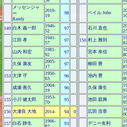
58
0
メッセンジャ
2010-
2
ベイル John
98
ー
19
1
Randy
1946-
2
白木 義一郎
石川 直也
149
97
52
2
1941-
1
江田 孝
村上 雅則
97
150
57
8
1981-
1
山内 和宏
宮本 幸信
97
92
8
2005-
1
久保 康友
柳田 豊
97
17
8
1950-
1
大津 守
池内 豊
153
96
63
8
2004-
1
成瀬 善久
久保 康生
96
19
9
1953-
1
小川 健太郎
池田 親興
155
95
70
9
1
大瀬良 大地
広田 浩章
156
2014-
94
0
0
1966-
1
白石 静生
デニー友利
157
93
82
0