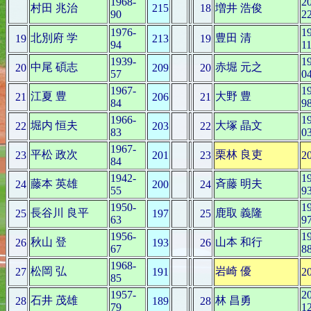
1968-
2
村田 兆治
215
18
増井 浩俊
90
2
1976-
1
北別府 学
豊田 清
19
213
19
94
1
1939-
1
中尾 碩志
赤堀 元之
20
209
20
57
0
1967-
1
江夏 豊
大野 豊
21
206
21
84
9
1966-
1
堀内 恒夫
大塚 晶文
22
203
22
83
0
1967-
平松 政次
栗林 良吏
23
201
23
2
84
1942-
1
藤本 英雄
斉藤 明夫
24
200
24
55
9
1950-
1
長谷川 良平
鹿取 義隆
25
197
25
63
9
1956-
1
秋山 登
山本 和行
26
193
26
67
8
1968-
松岡 弘
岩崎 優
27
191
2
85
1957-
2
石井 茂雄
林 昌勇
28
189
28
79
1