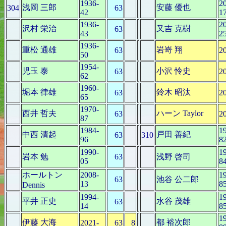
1936-
2
浅岡 三郎
安藤 優也
304
63
42
1
1936-
2
沢村 栄治
又吉 克樹
63
43
2
1936-
重松 通雄
岩嵜 翔
63
2
50
1954-
児玉 泰
小沢 怜史
63
2
62
1960-
堀本 律雄
鈴木 昭汰
63
2
65
1970-
西井 哲夫
ハーン Taylor
63
2
87
1984-
1
中西 清起
戸田 善紀
63
310
96
8
1990-
1
岩本 勉
63
浅野 啓司
05
8
ホールトン
2008-
1
63
池谷 公二郎
13
8
Dennis
1994-
1
平井 正史
水谷 茂雄
63
14
8
1
伊藤 大海
都 裕次郎
2021-
63
8