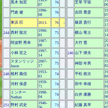
1995-
1
黒木 知宏
芝草 宇宙
76
07
0
1996-
1
門倉 健
吉田 豊彦
76
08
0
1
東浜 巨
篠原 貴行
2013-
76
-
1
1990-
1
西村 龍次
横山 竜士
244
75
01
1
1987-
2
阿波野 秀幸
大竹 寛
75
00
2
1997-
1
小林 宏之
山下 律夫
75
246
14
8
スタンリッジ
2007-
1
75
神部 年男
17
8
Jason
1953-
1
植村 義信
平松 政次
248
74
61
8
1959-
1
河村 保彦
田中 幸雄
74
71
9
ミンチー
1998-
1
74
白井 康勝
04
9
Nathan
1946-
1
野村 武史
紀藤 真琴
251
73
56
0