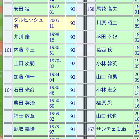
1972-
1
安田 猛
尾花 高夫
93
158
81
9
ダルビッシュ
2005-
1
川原 昭二
93
11
8
有
1998-
1
井川 慶
盛田 幸妃
93
15
0
1936-
1
内藤 幸三
葛西 稔
161
92
51
0
1970-
1
上田 次朗
92
小林 幹英
82
0
1984-
2
加藤 伸一
山口 和男
92
04
0
1936-
1
石田 光彦
小林 宏之
164
91
46
1
1950-
1
柴田 英治
福原 忍
91
60
1
1969-
2
福士 敬章
山口 鉄也
91
82
1
1979-
1
鹿取 義隆
サンチェ Luis
91
167
97
8