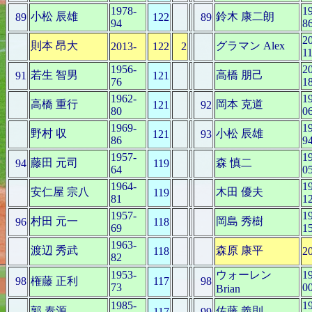
1978-
1
小松 辰雄
鈴木 康二朗
89
122
89
94
8
2
則本 昂大
グラマン Alex
2013-
122
2
1
1956-
2
若生 智男
高橋 朋己
91
121
76
1
1962-
1
高橋 重行
岡本 克道
121
92
80
0
1969-
1
野村 収
小松 辰雄
121
93
86
9
1957-
1
藤田 元司
森 慎二
94
119
64
0
1964-
1
安仁屋 宗八
木田 優夫
119
81
1
1957-
1
村田 元一
岡島 秀樹
96
118
69
1
1963-
渡辺 秀武
森原 康平
118
2
82
1953-
ウォーレン
1
98
権藤 正利
117
98
73
0
Brian
1985-
1
郭 泰源
佐藤 義則
117
99