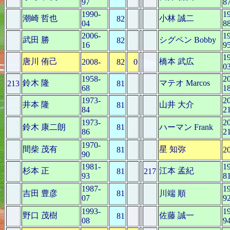
97
8
1990-
1
潮崎 哲也
小林 誠二
82
04
8
2006-
1
武田 勝
シグペン Bobby
82
16
9
1
唐川 侑己
橋本 武広
2008-
82
0
0
1958-
2
鈴木 隆
マテオ Marcos
213
81
68
1
1973-
2
井本 隆
山井 大介
81
84
2
1973-
2
鈴木 康二朗
81
ハーマン Frank
86
2
1970-
間柴 茂有
星 知弥
81
2
90
1981-
1
杉本 正
江本 孟紀
81
217
93
8
1987-
1
吉田 豊彦
81
川端 順
07
9
1993-
1
野口 茂樹
佐藤 誠一
81
08
9