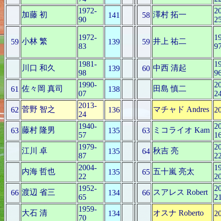
1972-
2
加藤 初
澤村 拓一
141
58
90
2
1972-
1
小林 繁
井上 祐二
59
139
59
83
9
1981-
1
川口 和久
中西 清起
139
60
98
9
1990-
2
佐々岡 真司
田島 慎二
61
138
07
2
2013-
菅野 智之
マチャド Andres
62
136
2
24
1940-
2
藤村 隆男
ミコライオ Kam
63
135
63
57
1
1979-
2
江川 卓
秋吉 亮
135
64
87
2
2004-
1
内海 哲也
五十嵐 亮太
135
65
22
2
1952-
2
渡辺 省三
スアレス Robert
66
134
66
65
2
1959-
大石 清
オスナ Roberto
134
2
70