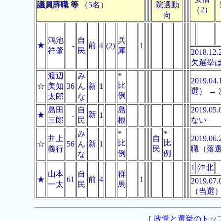
議員辞職 等
（5名）
院選動
（2）
向
鴻池
自
兵
★
前
-
4
(2)
1
祥肇
民
庫
2018.
欠選挙
渡辺
み
*
2019
比
☆
美知
36
ん
新
1
選） →
例
太郎
な
島田
自
島
2019.
★
新
-
1
三郎
民
根
ない
み
*
*
井上
自
2019
比
比
☆
56
ん
新
1
義行
民
職（落
例
例
な
1
沖北
山本
自
群
★
61
前
4
1
2019
一太
民
馬
（当選）
［
政党と選挙のトッ