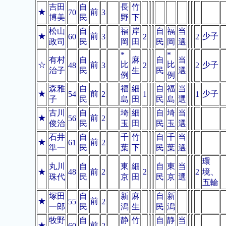
吉田
自
長
竹
★
前
70
3
博美
民
野
下
松山
自
福
岸
自
福
当
★
前
少子
60
3
2
2
政司
民
岡
田
民
岡
選
*
*
有村
自
麻
自
当
比
比
☆
前
少子
48
3
2
2
治子
民
生
民
選
例
例
森雅
自
福
細
自
福
当
★
前
少子
54
2
1
1
子
民
島
田
民
島
選
古川
自
埼
細
自
埼
当
★
前
56
2
俊治
民
玉
田
民
玉
選
石井
自
千
竹
自
千
当
★
前
61
2
準一
民
葉
下
民
葉
選
環
丸川
自
東
細
自
東
当
★
48
前
2
2
2
境、
珠代
民
京
田
民
京
選
五輪
塚田
自
新
麻
自
新
★
前
55
2
一郎
民
潟
生
民
潟
牧野
自
静
竹
自
静
当
★
前
60
2