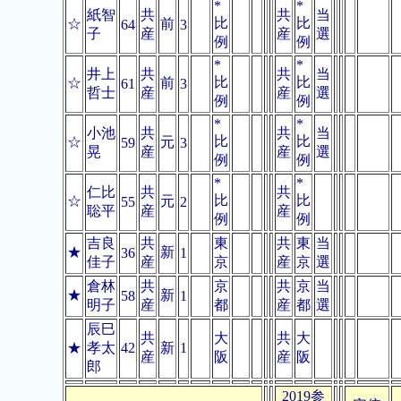
*
*
紙智
共
共
当
比
比
☆
前
64
3
子
産
産
選
例
例
*
*
井上
共
共
当
比
比
☆
前
61
3
哲士
産
産
選
例
例
*
*
小池
共
共
当
比
比
☆
元
59
3
晃
産
産
選
例
例
*
*
仁比
共
共
比
比
☆
元
55
2
聡平
産
産
例
例
吉良
共
東
共
東
当
★
新
36
1
佳子
産
京
産
京
選
倉林
共
京
共
京
当
★
新
58
1
明子
産
都
産
都
選
辰巳
共
大
共
大
★
孝太
42
新
1
産
阪
産
阪
郎
2019参