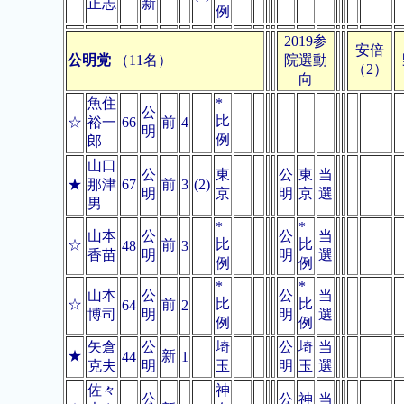
正志
新
例
2019参
安倍
公明党
（11名）
院選動
（2）
向
魚住
*
公
比
☆
裕一
66
前
4
明
例
郎
山口
公
東
公
東
当
★
那津
67
前
3
(2)
明
京
明
京
選
男
*
*
山本
公
公
当
比
比
☆
前
48
3
香苗
明
明
選
例
例
*
*
山本
公
公
当
比
比
☆
前
64
2
博司
明
明
選
例
例
矢倉
公
埼
公
埼
当
★
新
44
1
克夫
明
玉
明
玉
選
佐々
神
公
公
神
当