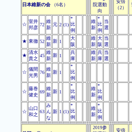
安倍
日本維新の会
（6名）
院選動
（2）
向
*
*
室井
維
維
当
比
比
☆
元
72
2
(1)
邦彦
新
新
選
例
例
維
大
維
大
当
★
東徹
新
52
1
新
阪
新
阪
選
清水
維
兵
維
兵
当
★
新
45
1
貴之
新
庫
新
庫
選
*
儀間
維
比
☆
新
76
1
光男
新
例
*
*
藤巻
維
維
比
比
☆
新
69
1
健史
新
新
例
例
み
*
*
山口
維
比
比
☆
63
ん
新
1
(1)
和之
新
例
例
な
2019参
安倍