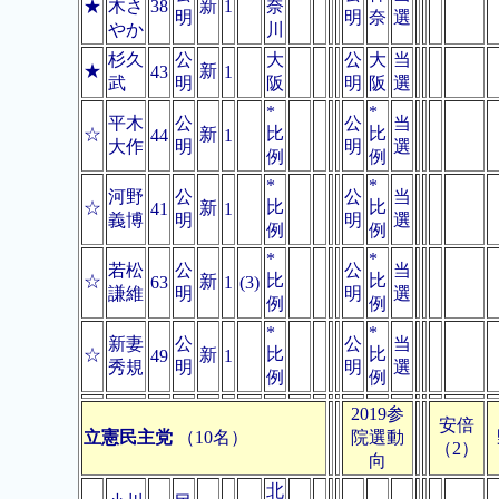
★
木さ
38
新
1
奈
明
明
奈
選
やか
川
杉久
公
大
公
大
当
★
新
43
1
武
明
阪
明
阪
選
*
*
平木
公
公
当
比
比
☆
新
44
1
大作
明
明
選
例
例
*
*
河野
公
公
当
比
比
☆
新
41
1
義博
明
明
選
例
例
*
*
若松
公
公
当
比
比
☆
新
63
1
(3)
謙維
明
明
選
例
例
*
*
新妻
公
公
当
比
比
☆
新
49
1
秀規
明
明
選
例
例
2019参
安倍
立憲民主党
（10名）
院選動
（2）
向
北