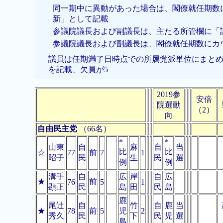
同一期中に異動があった場合は、閣僚就任期数
新」として記載
参議院議長および副議長は、主たる所管欄に「
参議院議長および副議長は、閣僚就任期数にカ
議員は任期満了日時点での所属党派単位にまと
を記載、欠員が5
2019参
安倍
院選動
（2）
向
自由民主党
（66名）
*
*
山東
自
麻
自
当
比
比
☆
77
前
7
1
昭子
民
生
民
選
例
例
溝手
自
広
岸
自
広
★
前
76
5
1
顕正
民
島
田
民
島
鹿
尾辻
自
竹
自
鹿
当
★
78
前
5
児
2
秀久
民
下
民
児
選
島