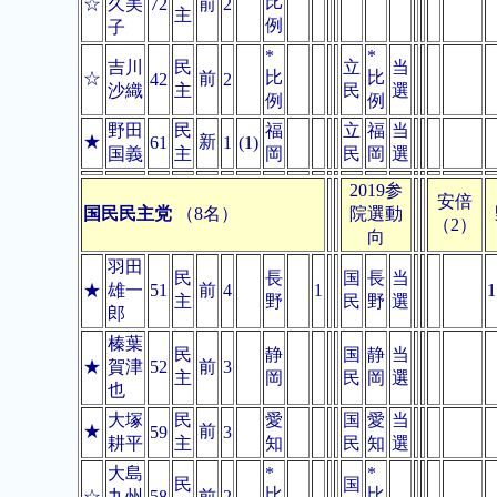
比
☆
久美
72
前
2
主
例
子
*
*
吉川
民
立
当
比
比
☆
前
42
2
沙織
主
民
選
例
例
野田
民
福
立
福
当
★
新
61
1
(1)
国義
主
岡
民
岡
選
2019参
安倍
国民民主党
（8名）
院選動
（2）
向
羽田
民
長
国
長
当
★
雄一
51
前
4
1
1
主
野
民
野
選
郎
榛葉
民
静
国
静
当
★
賀津
52
前
3
主
岡
民
岡
選
也
大塚
民
愛
国
愛
当
★
前
59
3
耕平
主
知
民
知
選
大島
*
*
民
国
比
比
☆
九州
58
前
2