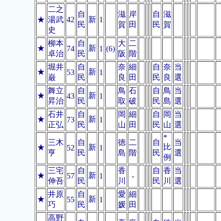
二之
自
滋
岸
自
滋
★
湯武
42
新
1
民
賀
田
民
賀
史
柳本
自
大
二
★
新
74
1
(6)
卓治
民
阪
階
堀井
自
奈
細
自
奈
当
★
新
53
1
巌
民
良
田
民
良
選
舞立
自
鳥
石
自
鳥
当
★
新
43
1
昇治
民
取
破
民
島
選
石井
自
岡
細
自
岡
当
★
新
73
1
正弘
民
山
田
民
山
選
*
三木
自
徳
二
自
当
比
★
新
52
1
亨
民
島
階
民
選
例
三宅
自
香
自
香
当
★
新
57
1
-
伸吾
民
川
民
川
選
井原
自
愛
細
★
新
55
1
巧
民
媛
田
高野