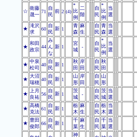
*
*
衛藤
自
二
自
当
比
比
☆
前
71
2
(4)
晟一
民
階
民
選
例
例
滝沢
自
青
麻
自
青
当
★
新
60
1
求
民
森
生
民
森
選
み
*
和田
宮
自
当
比
★
44
ん
新
1
-
政宗
城
民
選
例
な
中泉
自
秋
岸
自
秋
★
新
40
1
松司
民
田
田
民
田
大沼
自
山
岸
自
山
★
新
40
1
瑞穂
民
形
田
民
形
上月
自
茨
自
茨
当
★
新
56
1
-
良祐
民
城
民
城
選
高橋
自
栃
麻
自
栃
当
★
新
61
1
克法
民
木
生
民
木
選
豊田
自
千
麻
自
千
当
★
新
66
1
俊郎
民
葉
生
民
葉
選
神