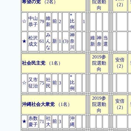
希望の党
（2名）
院選動
（2）
向
*
中山
維
比
☆
前
79
2
1
恭子
新
例
み
神
松沢
維
神
当
★
61
ん
新
1
(3)
奈
成文
新
奈
選
な
川
2019参
安倍
社会民主党
（1名）
院選動
（2）
向
*
又市
社
比
☆
前
75
3
征治
民
例
2019参
安倍
沖縄社会大衆党
（1名）
院選動
（2）
向
糸数
社
沖
★
前
71
3
慶子
大
縄