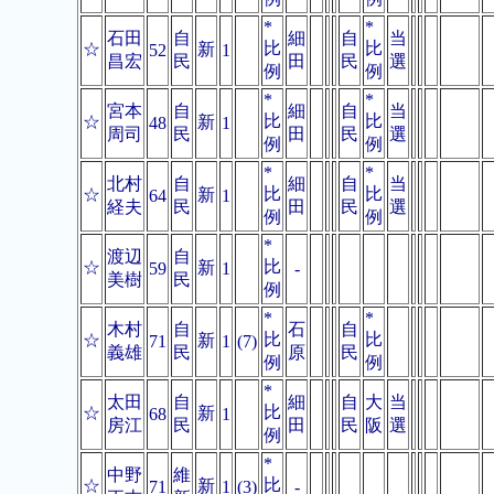
*
*
石田
自
細
自
当
比
比
☆
新
52
1
昌宏
民
田
民
選
例
例
*
*
宮本
自
細
自
当
比
比
☆
新
48
1
周司
民
田
民
選
例
例
*
*
北村
自
細
自
当
比
比
☆
新
64
1
経夫
民
田
民
選
例
例
*
渡辺
自
比
☆
新
59
1
-
美樹
民
例
*
*
木村
自
石
自
比
比
☆
新
71
1
(7)
義雄
民
原
民
例
例
*
太田
自
細
自
大
当
比
☆
新
68
1
房江
民
田
民
阪
選
例
*
中野
維
比
☆
新
71
1
(3)
-