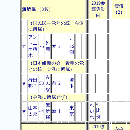
2019参
安倍
無所属
（3名）
院選動
（2）
向
（国民民主党との統一会派
に所属）
アン
*
トニ
維
比
☆
元
76
2
オ猪
新
例
木
（日本維新の会・希望の党
との統一会派に所属）
み
行田
埼
★
53
ん
前
2
邦子
玉
な
（会派に所属せず）
無
れ
*
山本
東
比
★
44
所
新
1
い
太郎
京
例
属
わ
2019参
安倍