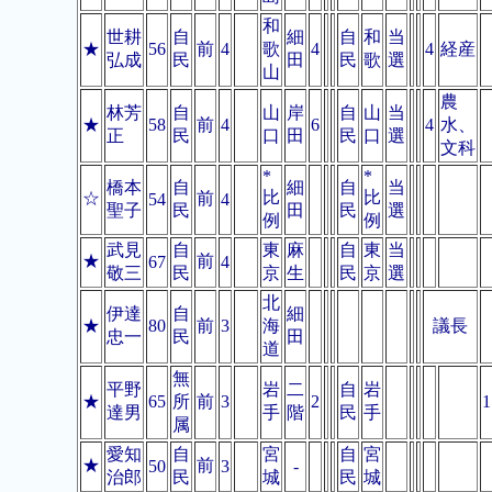
和
世耕
自
細
自
和
当
★
56
前
4
歌
4
4
経産
弘成
民
田
民
歌
選
山
農
林芳
自
山
岸
自
山
当
★
58
前
4
6
4
水、
正
民
口
田
民
口
選
文科
*
*
橋本
自
細
自
当
比
比
☆
前
54
4
聖子
民
田
民
選
例
例
武見
自
東
麻
自
東
当
★
前
67
4
敬三
民
京
生
民
京
選
北
伊達
自
細
★
80
前
3
海
議長
忠一
民
田
道
無
平野
岩
二
自
岩
★
65
所
前
3
2
1
達男
手
階
民
手
属
愛知
自
宮
自
宮
★
前
50
3
-
治郎
民
城
民
城