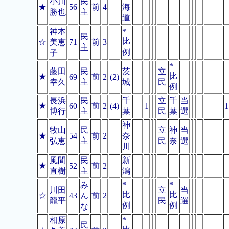
小川
民
★
56
前
4
海
勝也
主
道
神本
*
民
比
☆
美恵
71
前
3
主
例
子
*
藤田
民
茨
立
比
★
前
69
2
(2)
幸久
主
城
民
例
長浜
民
千
立
千
当
★
前
60
2
(4)
1
1
博行
主
葉
民
葉
選
神
牧山
民
立
神
当
★
54
前
2
奈
弘恵
主
民
奈
選
川
風間
民
新
★
前
52
2
直樹
主
潟
み
*
*
川田
立
当
比
比
☆
43
ん
前
2
龍平
民
選
例
例
な
相原
*
民