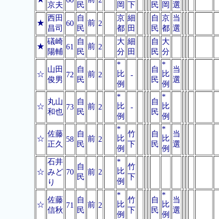
京夫
民
岡
下
民
岡
選
西田
自
京
細
自
京
当
★
前
60
2
昌司
民
都
田
民
都
選
礒崎
自
大
細
自
大
★
前
61
2
陽輔
民
分
田
民
分
*
*
山田
自
自
当
比
比
☆
前
72
2
-
俊男
民
民
選
例
例
*
*
丸山
自
自
比
比
☆
前
73
2
-
和也
民
民
例
例
*
*
佐藤
自
竹
自
当
比
比
☆
前
58
2
正久
民
下
民
選
例
例
石井
*
自
竹
比
☆
みど
70
前
2
民
下
例
り
*
*
佐藤
自
竹
自
当
比
比
☆
前
71
2
信秋
民
下
民
選
例
例