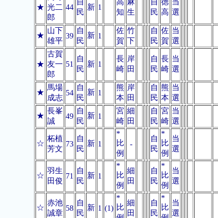
自
高
麻
自
徳
当
★
光二
44
新
1
民
知
生
民
高
選
郎
山下
自
佐
竹
自
佐
当
★
新
39
1
雄平
民
賀
下
民
賀
選
古賀
自
長
岸
自
長
当
★
友一
51
新
1
民
崎
田
民
崎
選
郎
馬場
自
熊
岸
自
熊
当
★
新
54
1
成志
民
本
田
民
本
選
長峯
自
宮
細
自
宮
当
★
新
49
1
誠
民
崎
田
民
崎
選
*
*
柘植
自
自
当
比
比
☆
新
73
1
-
芳文
民
民
選
例
例
*
*
羽生
自
細
自
当
比
比
☆
新
71
1
田俊
民
田
民
選
例
例
*
*
赤池
自
細
自
当
比
比
☆
新
58
1
(1)
誠章
民
田
民
選
例
例