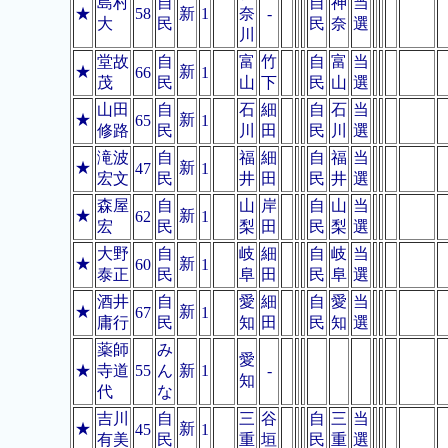
島村
自
自
神
当
★
58
新
1
奈
-
大
民
民
奈
選
川
堂故
自
富
竹
自
富
当
★
新
66
1
茂
民
山
下
民
山
選
山田
自
石
細
自
石
当
★
新
65
1
修路
民
川
田
民
川
選
滝波
自
福
細
自
福
当
★
新
47
1
宏文
民
井
田
民
井
選
森屋
自
山
岸
自
山
当
★
新
62
1
宏
民
梨
田
民
梨
選
大野
自
岐
細
自
岐
当
★
新
60
1
泰正
民
阜
田
民
阜
選
酒井
自
愛
細
自
愛
当
★
新
67
1
庸行
民
知
田
民
知
選
薬師
み
愛
★
寺道
55
ん
新
1
-
知
代
な
吉川
自
三
谷
自
三
当
★
新
45
1
有美
民
重
垣
民
重
選