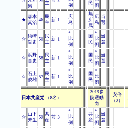
主
民
例
例
男
無
森本
民
広
広
当
★
46
新
1
所
真治
主
島
島
選
属
*
*
礒崎
民
国
当
比
比
☆
新
50
1
哲史
主
民
選
例
例
*
*
浜野
民
国
当
比
比
☆
新
58
1
喜史
主
民
選
例
例
*
*
石上
民
国
比
比
☆
新
57
1
俊雄
主
民
例
例
2019参
安倍
日本共産党
（8名）
院選動
（2）
向
*
*
山下
共
共
当
比
比
☆
前
59
3
芳生
産
産
選
例
例