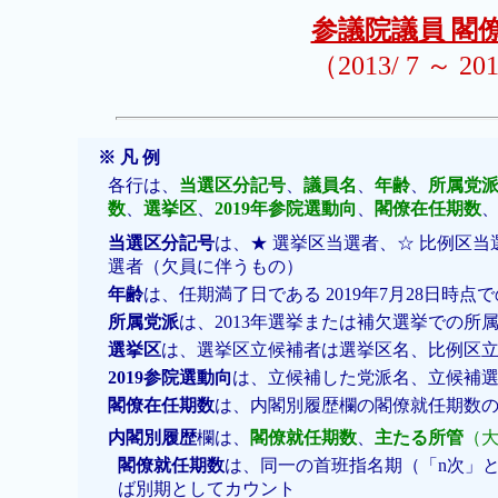
参議院議員 閣
（2013/ 7 ～ 20
※ 凡 例
各行は、
当選区分記号
、
議員名
、
年齢
、
所属党
数
、
選挙区
、
2019年参院選動向
、
閣僚在任期数
当選区分記号
は、★ 選挙区当選者、☆ 比例区当
選者（欠員に伴うもの）
年齢
は、任期満了日である 2019年7月28日時点
所属党派
は、2013年選挙または補欠選挙での所
選挙区
は、選挙区立候補者は選挙区名、比例区
2019参院選動向
は、立候補した党派名、立候補
閣僚在任期数
は、内閣別履歴欄の閣僚就任期数
内閣別履歴
欄は、
閣僚就任期数
、
主たる所管
（
閣僚就任期数
は、同一の首班指名期（「n次」
ば別期としてカウント