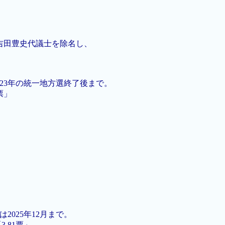
吉田豊史代議士を除名し、
23年の統一地方選終了後まで。
票」
025年12月まで。
.81票」