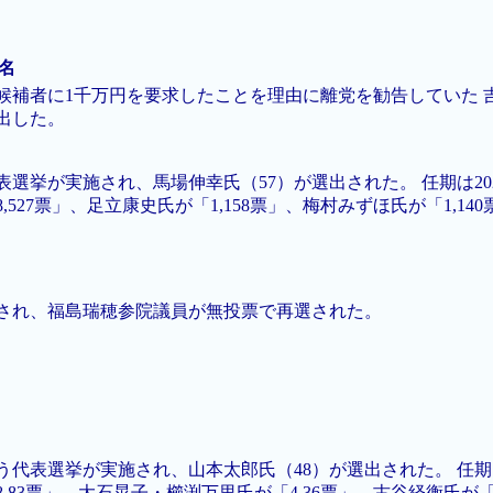
除名
候補者に1千万円を要求したことを理由に離党を勧告していた 
出した。
選挙が実施され、馬場伸幸氏（57）が選出された。 任期は20
527票」、足立康史氏が「1,158票」、梅村みずほ氏が「1,140
され、福島瑞穂参院議員が無投票で再選された。
代表選挙が実施され、山本太郎氏（48）が選出された。 任期は2
83票」、大石晃子・櫛渕万里氏が「4.36票」、古谷経衡氏が「3