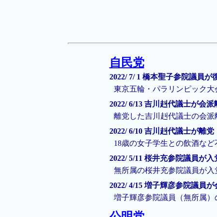
自民党
2022/ 7/ 1 橋本聖子参院議員が
東京五輪・パラリンピック大
2022/ 6/13 吉川赳代議士が会
離党した吉川赳代議士の会派
2022/ 6/10 吉川赳代議士が離党
18歳の女子学生との飲酒な
2022/ 5/11 桜井充参院議員が入
無所属の桜井充参院議員が入
2022/ 4/15 増子輝彦参院議員
増子輝彦参院議員（無所属）
公明党