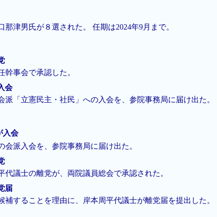
那津男氏が８選された。 任期は2024年9月まで。
党
任幹事会で承認した。
が入会
会派「立憲民主・社民」への入会を、参院事務局に届け出た。
員が入会
の会派入会を、参院事務局に届け出た。
党
平代議士の離党が、両院議員総会で承認された。
離党届
候補することを理由に、岸本周平代議士が離党届を提出した。