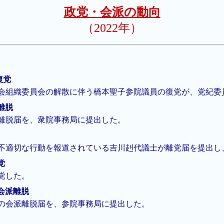
政党・会派の動向
（2022年）
復党
会組織委員会の解散に伴う橋本聖子参院議員の復党が、党紀委
派離脱
離脱届を、衆院事務局に提出した。
ど不適切な行動を報道されている吉川赳代議士が離党届を提出し
党
党した。
が会派離脱
の会派離脱届を、参院事務局に提出した。