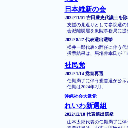
日本維新の会
2022/11/01 吉田豊史代議士を
支援の見返りとして参院選の
会派離脱届を衆院事務局に提
2022/ 8/27 代表選出選挙
松井一郎代表の辞任に伴う代表
投票結果は、馬場伸幸氏が「8,
社民党
2022/ 1/14 党首再選
任期満了に伴う党首選が公示
任期は2024年2月。
沖縄社会大衆党
れいわ新選組
2022/12/18 代表選出選挙
山本太郎代表の任期満了に伴う
投票結果は、山本太郎氏が「8.