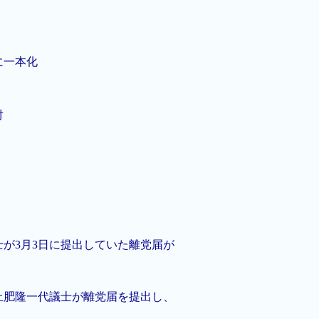
に一本化
対
が3月3日に提出していた離党届が
土肥隆一代議士が離党届を提出し、