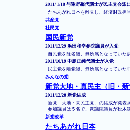
2011/ 1/18 与謝野馨代議士が民主党会派
たちあがれ日本を離党し、経済財政担
共産党
社民党
国民新党
2011/12/29 浜田和幸参院議員が入党
自民党を除名後、無所属となっていた
2011/10/19 中島正純代議士が入党
民主党を離党後、無所属となっていた
みんなの党
新党大地・真民主（旧・新
2011/12/28 新党結成
新党「大地・真民主党」の結成が発表さ
参加議員は５名で、衆議院議員が松木
新党改革
たちあがれ日本