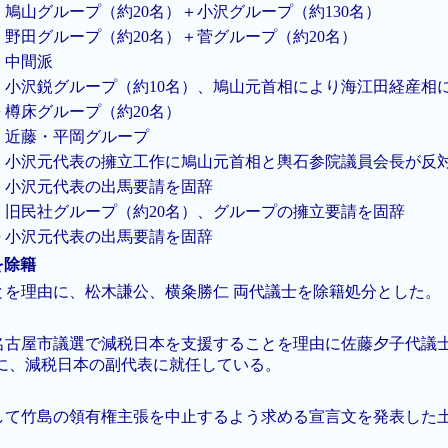
鳩山グループ（約20名）＋小沢グループ（約130名）
野田グループ（約20名）＋菅グループ（約20名）
中間派
小沢鋭グループ（約10名）、鳩山元首相により海江田経産相
長
樽床グループ（約20名）
近藤・平岡グループ
小沢元代表の擁立工作に鳩山元首相と輿石参院議員会長が反
小沢元代表の出馬要請を固辞
旧民社グループ（約20名）、グループの擁立要請を固辞
長
小沢元代表の出馬要請を固辞
士を除籍
を理由に、松木謙公、横粂勝仁 両代議士を除籍処分とした。
古屋市議選で減税日本を支援することを理由に佐藤夕子代議士
に、減税日本の副代表に就任している。
して竹島の領有権主張を中止するよう求める宣言文を発表した