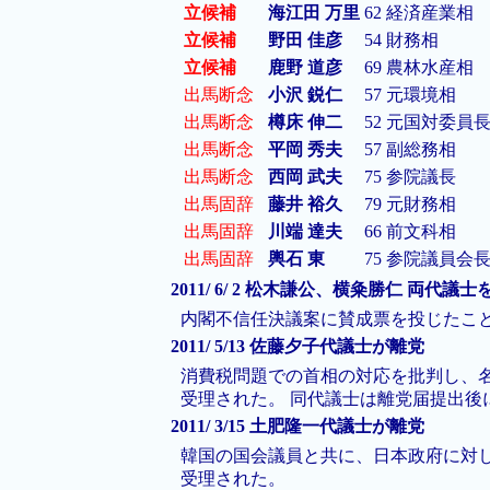
立候補
海江田 万里
62
経済産業相
立候補
野田 佳彦
54
財務相
立候補
鹿野 道彦
69
農林水産相
出馬断念
小沢 鋭仁
57
元環境相
出馬断念
樽床 伸二
52
元国対委員
出馬断念
平岡 秀夫
57
副総務相
出馬断念
西岡 武夫
75
参院議長
出馬固辞
藤井 裕久
79
元財務相
出馬固辞
川端 達夫
66
前文科相
出馬固辞
輿石 東
75
参院議員会
2011/ 6/ 2 松木謙公、横粂勝仁 両代議
内閣不信任決議案に賛成票を投じたこと
2011/ 5/13 佐藤夕子代議士が離党
消費税問題での首相の対応を批判し、名
受理された。 同代議士は離党届提出後
2011/ 3/15 土肥隆一代議士が離党
韓国の国会議員と共に、日本政府に対
受理された。