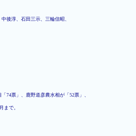
、中後淳、石田三示、三輪信昭、
「74票」、鹿野道彦農水相が「52票」、
９月まで。