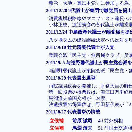
新党「大地・真民主党」に参加する為
2011/12/28 9代議士が集団で離党届を提出
消費税増税路線やマニフェスト違反へ
小林正枝、渡辺義彦の各代議士が離党
2011/12/24 中島政希代議士が離党届を提
八ツ場ダムの建設継続決定への反対を
2011/ 9/10 辻元清美代議士が入党
衆院会派「民主党・無所属クラブ」所
2011/ 9/ 5 与謝野馨代議士が民主党会派
与謝野馨代議士が衆院会派「民主党・
2011/ 8/29 代表選出選挙
両院議員総会を開催し、財務大臣の野田
第一回投票の得票数は、海江田万里経産相
馬淵澄夫前国交相が「24票」。
決選投票の得票数は、野田新代表が「2
2011/ 8/27 代表選挙の情勢
立候補
前原 誠司
49
前外務相
立候補
馬淵 澄夫
51
前国土交通