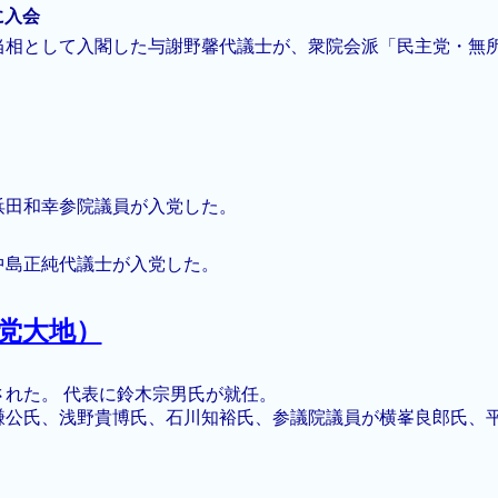
に入会
当相として入閣した与謝野馨代議士が、衆院会派「民主党・無
浜田和幸参院議員が入党した。
中島正純代議士が入党した。
党大地）
れた。 代表に鈴木宗男氏が就任。
謙公氏、浅野貴博氏、石川知裕氏、参議院議員が横峯良郎氏、