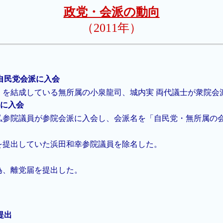
政党・会派の動向
（2011年）
士が自民党会派に入会
」を結成している無所属の小泉龍司、城内実 両代議士が衆院会
派に入会
弘参院議員が参院会派に入会し、会派名を「自民党・無所属の
を提出していた浜田和幸参院議員を除名した。
為、離党届を提出した。
提出