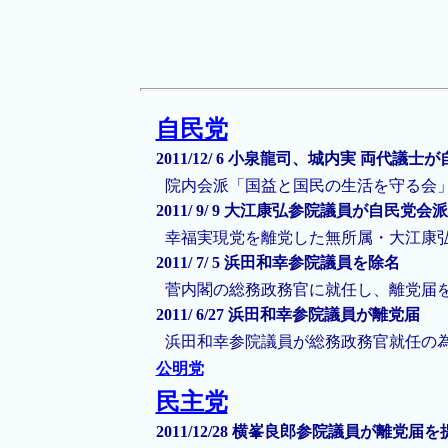
自民党
2011/12/ 6 小泉龍司、城内実 両代議
院内会派「国益と国民の生活を守る会
2011/ 9/ 9 大江康弘参院議員が自民党会
幸福実現党を離党した無所属・大江康
2011/ 7/ 5 浜田和幸参院議員を除名
菅内閣の総務政務官に就任し、離党届
2011/ 6/27 浜田和幸参院議員が離党届
浜田和幸参院議員が総務政務官就任の
公明党
民主党
2011/12/28 横峯良郎参院議員が離党届を