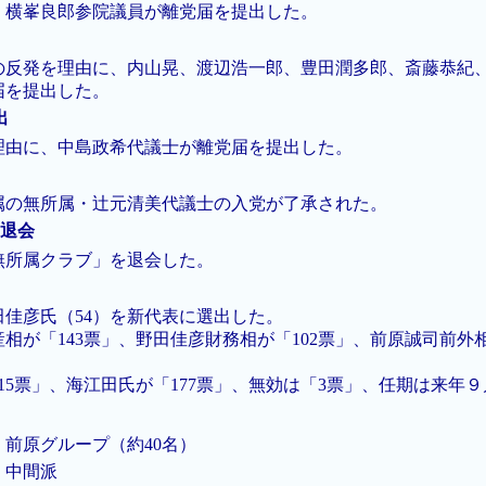
、横峯良郎参院議員が離党届を提出した。
の反発を理由に、内山晃、渡辺浩一郎、豊田潤多郎、斎藤恭紀
届を提出した。
出
理由に、中島政希代議士が離党届を提出した。
属の無所属・辻元清美代議士の入党が了承された。
を退会
無所属クラブ」を退会した。
佳彦氏（54）を新代表に選出した。
が「143票」、野田佳彦財務相が「102票」、前原誠司前外相
15票」、海江田氏が「177票」、無効は「3票」、任期は来年
前原グループ（約40名）
相
中間派