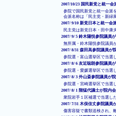
2007/10/23 国民新党と統一会
参院で国民新党と統一会派
会派名称は「民主党・新緑
2007/ 9/10 新党日本と統一会
民主党は新党日本・田中康
2007/ 9/ 5 鈴木陽悦参院
無所属・鈴木陽悦参院議員
2007/ 8/31 森田高参院議
参院選・富山選挙区で当選
2007/ 8/ 6 友近聡朗参院
参院選・愛媛選挙区で当選
2007/ 8/ 3 外山斎参院議
参院選・宮崎選挙区で当選
2007/ 8/ 1 階猛代議士が院
衆院岩手１区補選で当選し
2007/ 7/31 木俣佳丈参院議
傷害容疑で書類送検され、