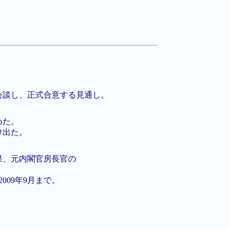
会談し、正式合意する見通し。
めた。
け出た。
果、元内閣官房長官の
009年9月まで。