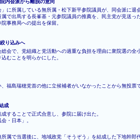
院議員が院内会派から離脱の意向
会」に所属している無所属・松下新平参院議員が、同会派に退
所属で出馬する長峯基・元参院議員の推薦を、民主党が見送っ
参院事務局への提出を保留。
候補絞り込みへ
会総会で、党組織と党活動への過重な負担を理由に衆院選の全
り込むことを明らかにした。
い、福島瑞穂党首の他に立候補者がいなかったことから無投票
 結成
結成することで正式合意し、参院に届け出た。
風会・日本」。
無所属で当選後に、地域政党「そうぞう」を結成した下地幹郎