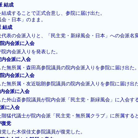
派 結成
を結成することで正式合意し、参院に届け出た。
風会・日本」のまま。
派 結成
夫代表の会派入りと、「民主党・新緑風会・日本」への会派名
議員が院内会派に入会
が院内会派入りを発表した。
員が院内会派に入会
した無所属・森田高参院議員の院内会派入りを参院に届け出た
議員が院内会派に入会
した無所属・友近聡朗参院議員の院内会派入りを参院に届け出
員が院内会派に入会
した外山斎参院議員が院内会派「民主党・新緑風会」に入会す
内会派に入会
た階猛代議士が院内会派「民主党・無所属クラブ」に所属する
員が復党
離党した木俣佳丈参院議員が復党した。