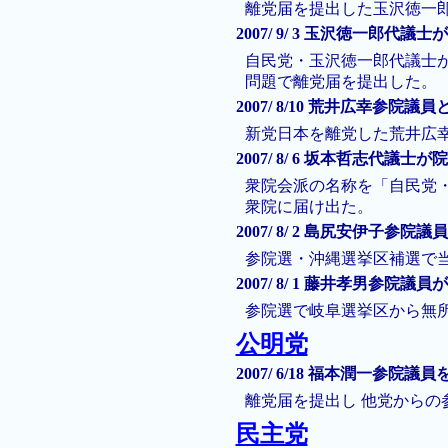
離党届を提出した玉沢徳一
2007/ 9/ 3 玉沢徳一郎代
自民党・玉沢徳一郎代議士
問題で離党届を提出した。
2007/ 8/10 荒井広幸参院
新党日本を離党した荒井広
2007/ 8/ 6 坂本哲志代議
衆院会派の名称を「自民党
衆院に届け出た。
2007/ 8/ 2 島尻安伊子参院
参院選・沖縄選挙区補選で
2007/ 8/ 1 藤井孝男参院議員
参院選で岐阜選挙区から無
公明党
2007/ 6/18 福本潤一参院議
離党届を提出し 他党から
民主党