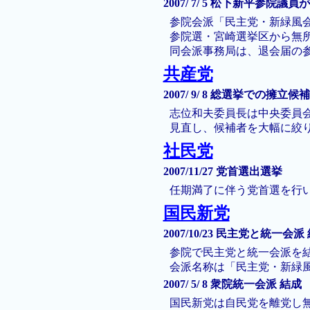
2007/ 7/ 5 松下新平参
参院会派「民主党・新緑風
参院選・宮崎選挙区から無
同会派事務局は、退会届の
共産党
2007/ 9/ 8 総選挙での擁立
志位和夫委員長は中央委員
見直し、候補者を大幅に絞
社民党
2007/11/27 党首選出選挙
任期満了に伴う党首選を行
国民新党
2007/10/23 民主党と統一会派
参院で民主党と統一会派を
会派名称は「民主党・新緑
2007/ 5/ 8 衆院統一会派 結成
国民新党は自民党を離党し