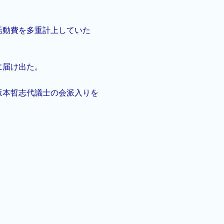
活動費を多重計上していた
に届け出た。
坂本哲志代議士の会派入りを
。