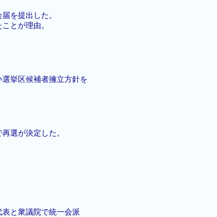
会届を提出した。
たことが理由。
小選挙区候補者擁立方針を
で再選が決定した。
代表と衆議院で統一会派