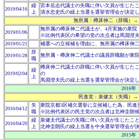
繰
宮本岳志代議士の失職に伴い欠員が生じた
2019/04/16
上
清水忠史氏の繰上当選を選挙管理会が決定
無所属：樽床伸二（辞職）→
無所属の樽床伸二代議士が、4月実施の衆院
2019/01/06
※比例代表区の希望の党の次点者は馬淵澄
2019/01/21
補選への立候補を理由に、無所属の樽床伸
辞
無所属・樽床伸二代議士の議員辞職願が衆
2019/01/28
職
樽床伸二代議士の辞職に伴い欠員が生じた
繰
2019/02/04
の
上
馬淵澄夫氏の繰上当選を選挙管理会が決定
2016年
民進党：泉健太（失職）→
失
衆院京都3区補欠選挙に立候補した為、民進
2016/04/12
職
※比例代表区の民主党の次点者は北神圭朗
繰
泉健太代議士の失職に伴い欠員が生じたこ
2016/04/20
上
北神圭朗氏の繰上当選を中央選挙管理会が
2015年