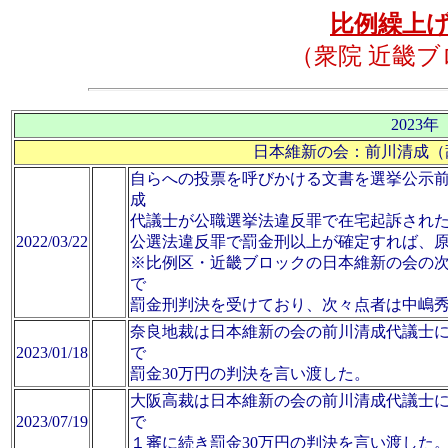
比例繰上
（衆院 近畿
2023年
日本維新の会：前川清成（
自らへの投票を呼びかける文書を選挙公示
成
代議士が公職選挙法違反罪で在宅起訴され
2022/03/22
公選法違反罪で罰金刑以上が確定すれば、原
※比例区・近畿ブロックの日本維新の会の
で
罰金刑判決を受けており、次々点者は中嶋
奈良地裁は日本維新の会の前川清成代議士
2023/01/18
で
罰金30万円の判決を言い渡した。
大阪高裁は日本維新の会の前川清成代議士
2023/07/19
で
１審に続き罰金30万円の判決を言い渡した