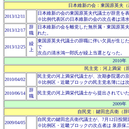
日本維新の会：東国原英夫（
日本維新の会の東国原英夫代議士が辞意を
2013/12/11
※比例代表区の日本維新の会の次点者は清
辞
日本維新の会を離党した無所属・東国原英
2013/12/17
職
れた。
東国原英夫代議士の辞職に伴い欠員が生じ
繰
2013/12/25
で
上
次点の清水鴻一郎氏が繰上当選となった。
2010年
民主党：河上満栄（辞
民主党の河上満栄代議士が、次期参院選の
2010/04/02
※比例区・近畿ブロックの民主党名簿には
辞
民主党の河上満栄代議士から提出されてい
2010/06/14
職
2009年
自民党：鍵田忠兵衛（辞
自民党の鍵田忠兵衛代議士が、7月12日投
2009/04/05
※比例区・近畿ブロックの次点者は 泉原保