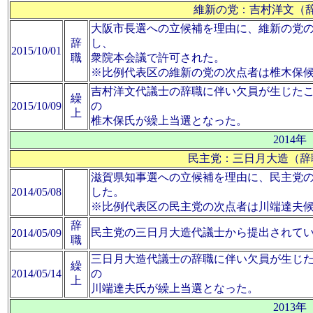
維新の党：吉村洋文（辞
大阪市長選への立候補を理由に、維新の党
辞
し、
2015/10/01
職
衆院本会議で許可された。
※比例代表区の維新の党の次点者は椎木保
吉村洋文代議士の辞職に伴い欠員が生じた
繰
2015/10/09
の
上
椎木保氏が繰上当選となった。
2014年
民主党：三日月大造（辞
滋賀県知事選への立候補を理由に、民主党
2014/05/08
した。
※比例代表区の民主党の次点者は川端達夫
辞
民主党の三日月大造代議士から提出されて
2014/05/09
職
三日月大造代議士の辞職に伴い欠員が生じ
繰
2014/05/14
の
上
川端達夫氏が繰上当選となった。
2013年