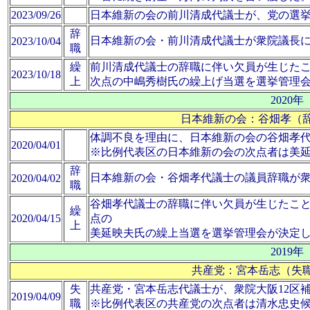
2023/09/26
日本維新の会の前川清成代議士が、党の選
辞
日本維新の会・前川清成代議士が衆院議長
2023/10/04
職
繰
前川清成代議士の辞職に伴い欠員が生じた
2023/10/18
上
次点の中嶋秀樹氏の繰上げ当選を選挙管理
2020年
日本維新の会：谷畑孝（辞
体調不良を理由に、日本維新の会の谷畑孝
2020/04/01
※比例代表区の日本維新の会の次点者は美
辞
日本維新の会・谷畑孝代議士の議員辞職が
2020/04/02
職
谷畑孝代議士の辞職に伴い欠員が生じたこ
繰
2020/04/15
点の
上
美延映夫氏の繰上当選を選挙管理会が決定
2019年
共産党：宮本岳志（失職
失
共産党・宮本岳志代議士が、衆院大阪12区
2019/04/09
職
※比例代表区の共産党の次点者は清水忠史