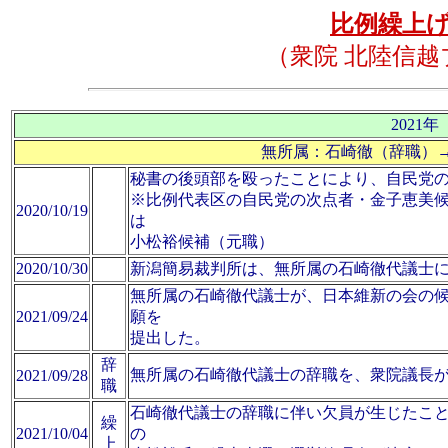
比例繰上
（衆院 北陸信
2021年
無所属：石崎徹（辞職）→
秘書の後頭部を殴ったことにより、自民党
※比例代表区の自民党の次点者・金子恵美
2020/10/19
は
小松裕候補（元職）
2020/10/30
新潟簡易裁判所は、無所属の石崎徹代議士に
無所属の石崎徹代議士が、日本維新の会の
2021/09/24
願を
提出した。
辞
無所属の石崎徹代議士の辞職を、衆院議長
2021/09/28
職
石崎徹代議士の辞職に伴い欠員が生じたこ
繰
2021/10/04
の
上