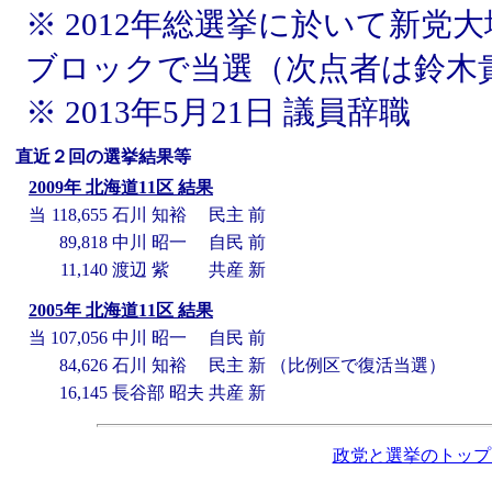
※ 2012年総選挙に於いて新党
ブロックで当選（次点者は鈴木
※ 2013年5月21日 議員辞職
直近２回の選挙結果等
2009年 北海道11区 結果
当
118,655
石川 知裕
民主
前
89,818
中川 昭一
自民
前
11,140
渡辺 紫
共産
新
2005年 北海道11区 結果
当
107,056
中川 昭一
自民
前
84,626
石川 知裕
民主
新
（比例区で復活当選）
16,145
長谷部 昭夫
共産
新
政党と選挙のトップ