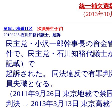
統一補欠選挙
（2013年1
衆院 北海道11区
[欠員発生せず]
2010/ 2/ 5 石川知裕代議士、起訴
民主党・小沢一郎幹事長の資金
件で、民主党・石川知裕代議士
記載）で
起訴された。 同法違反で有罪
員失職となる。
（2011年9月26日 東京地裁
判決 → 2013年3月13日 東京