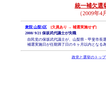
統一補欠選挙
（2009年
衆院 山梨3区
[欠員あり → 補選実施せず]
2008/ 9/21 保坂武代議士が失職
自民党の保坂武代議士が、山梨県・甲斐市長
補選実施日が任期満了日の６ヶ月以内となる
政党と選挙のトップ