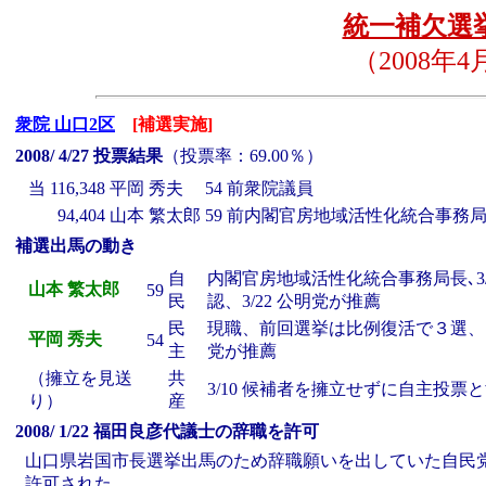
統一補欠選挙
（2008年
衆院 山口2区
[補選実施]
2008/ 4/27 投票結果
（投票率：69.00％）
当
116,348
平岡 秀夫
54
前衆院議員
94,404
山本 繁太郎
59
前内閣官房地域活性化統合事務
補選出馬の動き
自
内閣官房地域活性化統合事務局長､3/3
山本 繁太郎
59
民
認、3/22 公明党が推薦
民
現職、前回選挙は比例復活で３選、1/5
平岡 秀夫
54
主
党が推薦
（擁立を見送
共
3/10 候補者を擁立せずに自主投票
り）
産
2008/ 1/22 福田良彦代議士の辞職を許可
山口県岩国市長選挙出馬のため辞職願いを出していた自民
許可された。