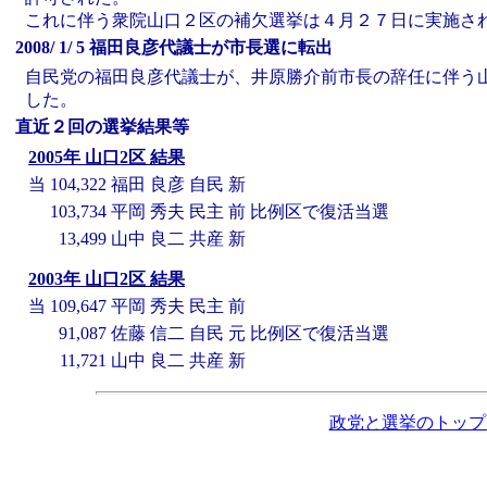
これに伴う衆院山口２区の補欠選挙は４月２７日に実施さ
2008/ 1/ 5 福田良彦代議士が市長選に転出
自民党の福田良彦代議士が、井原勝介前市長の辞任に伴う山
した。
直近２回の選挙結果等
2005年 山口2区 結果
当
104,322
福田 良彦
自民
新
103,734
平岡 秀夫
民主
前
比例区で復活当選
13,499
山中 良二
共産
新
2003年 山口2区 結果
当
109,647
平岡 秀夫
民主
前
91,087
佐藤 信二
自民
元
比例区で復活当選
11,721
山中 良二
共産
新
政党と選挙のトップ